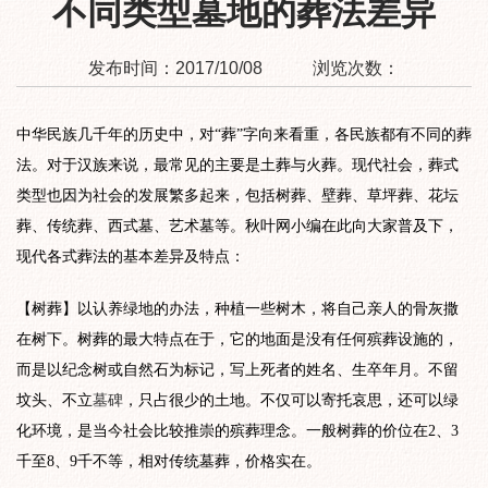
不同类型墓地的葬法差异
发布时间：
2017/10/08
浏览次数：
中华民族几千年的历史中，对“葬”字向来看重，各民族都有不同的葬
法。对于汉族来说，最常见的主要是土葬与火葬。现代社会，葬式
类型也因为社会的发展繁多起来，包括树葬、壁葬、草坪葬、花坛
葬、传统葬、西式墓、艺术墓等。秋叶网小编在此向大家普及下，
现代各式葬法的基本差异及特点：
【树葬】以认养绿地的办法，种植一些树木，将自己亲人的骨灰撒
在树下。树葬的最大特点在于，它的地面是没有任何殡葬设施的，
而是以纪念树或自然石为标记，写上死者的姓名、生卒年月。不留
坟头、不立
墓碑
，只占很少的土地。不仅可以寄托哀思，还可以绿
化环境，是当今社会比较推崇的殡葬理念。一般树葬的价位在2、3
千至8、9千不等，相对传统墓葬，价格实在。