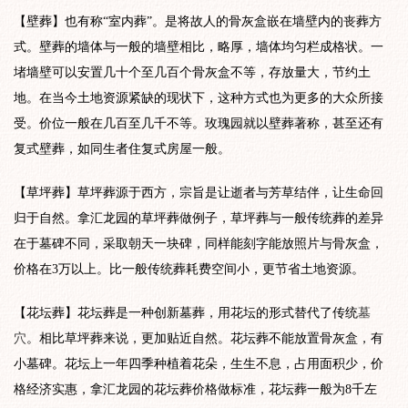
【壁葬】也有称“室内葬”。是将故人的骨灰盒嵌在墙壁内的丧葬方
式。壁葬的墙体与一般的墙壁相比，略厚，墙体均匀栏成格状。一
堵墙壁可以安置几十个至几百个骨灰盒不等，存放量大，节约土
地。在当今土地资源紧缺的现状下，这种方式也为更多的大众所接
受。价位一般在几百至几千不等。玫瑰园就以壁葬著称，甚至还有
复式壁葬，如同生者住复式房屋一般。
【草坪葬】草坪葬源于西方，宗旨是让逝者与芳草结伴，让生命回
归于自然。拿汇龙园的草坪葬做例子，草坪葬与一般传统葬的差异
在于墓碑不同，采取朝天一块碑，同样能刻字能放照片与骨灰盒，
价格在3万以上。比一般传统葬耗费空间小，更节省土地资源。
【花坛葬】花坛葬是一种创新墓葬，用花坛的形式替代了传统
墓
穴
。相比草坪葬来说，更加贴近自然。花坛葬不能放置骨灰盒，有
小墓碑。花坛上一年四季种植着花朵，生生不息，占用面积少，价
格经济实惠，拿汇龙园的花坛葬价格做标准，花坛葬一般为8千左