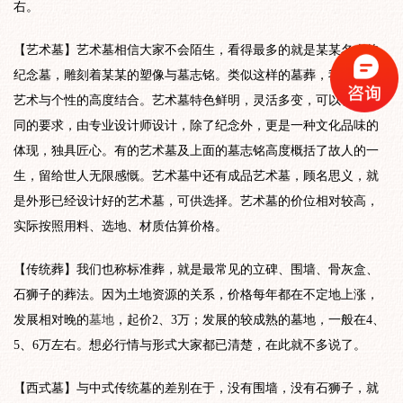
右。
【艺术墓】艺术墓相信大家不会陌生，看得最多的就是某某名人的
纪念墓，雕刻着某某的塑像与墓志铭。类似这样的墓葬，我们说是
艺术与个性的高度结合。艺术墓特色鲜明，灵活多变，可以根据不
同的要求，由专业设计师设计，除了纪念外，更是一种文化品味的
体现，独具匠心。有的艺术墓及上面的墓志铭高度概括了故人的一
生，留给世人无限感慨。艺术墓中还有成品艺术墓，顾名思义，就
是外形已经设计好的艺术墓，可供选择。艺术墓的价位相对较高，
实际按照用料、选地、材质估算价格。
【传统葬】我们也称标准葬，就是最常见的立碑、围墙、骨灰盒、
石狮子的葬法。因为土地资源的关系，价格每年都在不定地上涨，
发展相对晚的
墓地
，起价2、3万；发展的较成熟的墓地，一般在4、
5、6万左右。想必行情与形式大家都已清楚，在此就不多说了。
【西式墓】与中式传统墓的差别在于，没有围墙，没有石狮子，就